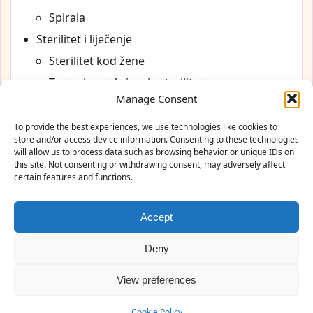
Spirala
Sterilitet i liječenje
Sterilitet kod žene
Testovi za otkrivanje steriliteta
Manage Consent
Menopauza
Cookie Policy (EU)
To provide the best experiences, we use technologies like cookies to
store and/or access device information. Consenting to these technologies
will allow us to process data such as browsing behavior or unique IDs on
this site. Not consenting or withdrawing consent, may adversely affect
certain features and functions.
Ginekološka ordinacija Prim. Dr. Nejra Pašić
Accept
Antuna Branka Šimića 2a, 71000 Sarajevo · Telefon:
033 657 251
Deny
Radno vrijeme: Pon–Pet 08:00–17:00
View preferences
Cookie Policy (EU)
Politika privatnosti
© 2026 Ginekološka ordinacija Prim. dr. Nejra Pašić – Sarajevo
Cookie Policy