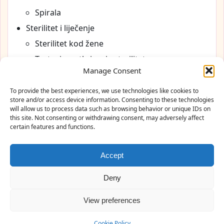
Spirala
Sterilitet i liječenje
Sterilitet kod žene
Testovi za otkrivanje steriliteta
Manage Consent
Menopauza
Cookie Policy (EU)
To provide the best experiences, we use technologies like cookies to
store and/or access device information. Consenting to these technologies
will allow us to process data such as browsing behavior or unique IDs on
this site. Not consenting or withdrawing consent, may adversely affect
certain features and functions.
Ginekološka ordinacija Prim. Dr. Nejra Pašić
Accept
Antuna Branka Šimića 2a, 71000 Sarajevo · Telefon:
033 657 251
Deny
Radno vrijeme: Pon–Pet 08:00–17:00
View preferences
Cookie Policy (EU)
Politika privatnosti
© 2026 Ginekološka ordinacija Prim. dr. Nejra Pašić – Sarajevo
Cookie Policy